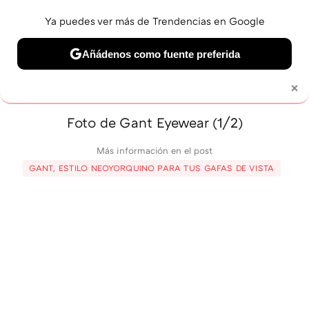
Ya puedes ver más de Trendencias en Google
MENÚ
NUEVO
Añádenos como fuente preferida
BELLEZA
SHOPPING
VIAJES
GASTRO
SNEAKERS
×
Solo necesitas una cuenta de Google
Foto de Gant Eyewear (1/2)
Más información en el post
GANT, ESTILO NEOYORQUINO PARA TUS GAFAS DE VISTA