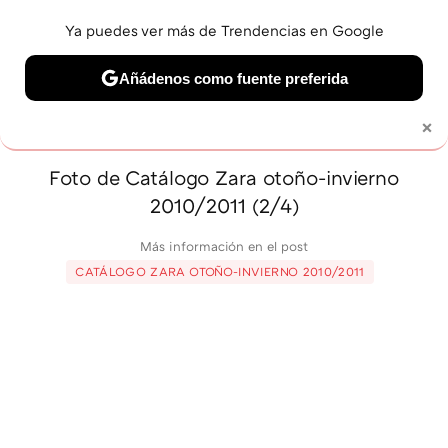
Ya puedes ver más de Trendencias en Google
MENÚ
NUEVO
Añádenos como fuente preferida
BELLEZA
SHOPPING
VIAJES
GASTRO
SNEAKERS
×
Solo necesitas una cuenta de Google
Foto de Catálogo Zara otoño-invierno
2010/2011 (2/4)
Más información en el post
CATÁLOGO ZARA OTOÑO-INVIERNO 2010/2011