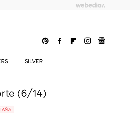
ERS
SILVER
PINTEREST
FACEBOOK
FLIPBOARD
INSTAGRAM
GOOGLENEWS
rte (6/14)
NTAÑA