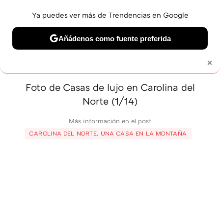
Ya puedes ver más de Trendencias en Google
MENÚ
NUEVO
Añádenos como fuente preferida
BELLEZA
SHOPPING
VIAJES
GASTRO
SNEAKERS
×
Solo necesitas una cuenta de Google
Foto de Casas de lujo en Carolina del
Norte (1/14)
Más información en el post
CAROLINA DEL NORTE, UNA CASA EN LA MONTAÑA