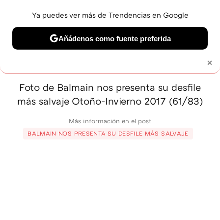
Ya puedes ver más de Trendencias en Google
MENÚ
NUEVO
Añádenos como fuente preferida
BELLEZA
SHOPPING
VIAJES
GASTRO
SNEAKERS
×
Solo necesitas una cuenta de Google
Foto de Balmain nos presenta su desfile
más salvaje Otoño-Invierno 2017 (61/83)
Más información en el post
BALMAIN NOS PRESENTA SU DESFILE MÁS SALVAJE