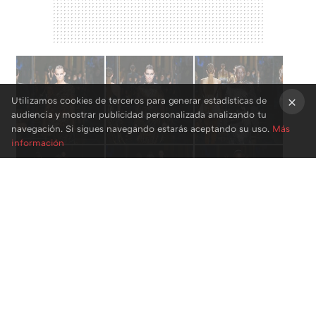
Utilizamos cookies de terceros para generar estadísticas de
audiencia y mostrar publicidad personalizada analizando tu
×
navegación. Si sigues navegando estarás aceptando su uso.
Más
información