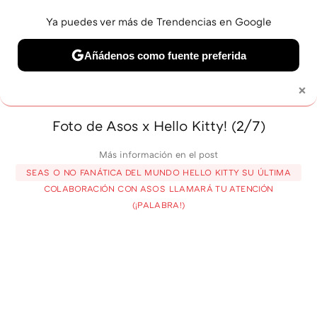
Ya puedes ver más de Trendencias en Google
MENÚ
NUEVO
Añádenos como fuente preferida
BELLEZA
SHOPPING
VIAJES
GASTRO
SNEAKERS
×
Solo necesitas una cuenta de Google
Foto de Asos x Hello Kitty! (2/7)
Más información en el post
SEAS O NO FANÁTICA DEL MUNDO HELLO KITTY SU ÚLTIMA
COLABORACIÓN CON ASOS LLAMARÁ TU ATENCIÓN
(¡PALABRA!)