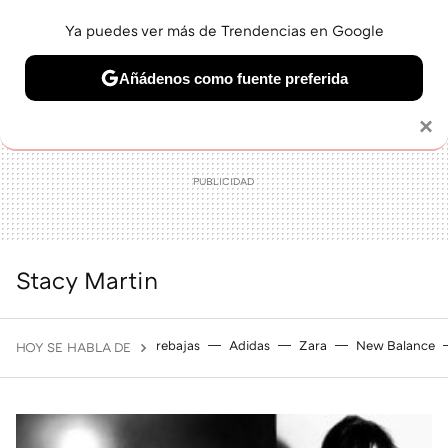
Ya puedes ver más de Trendencias en Google
MENÚ
NUEVO
Añádenos como fuente preferida
BELLEZA
SHOPPING
VIAJES
GASTRO
SNEAKERS
Solo necesitas una cuenta de Google
×
Stacy Martin
rebajas
Adidas
Zara
New Balance
HOY SE HABLA DE