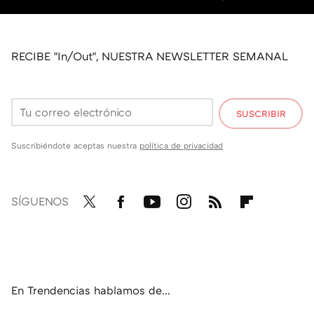
RECIBE "In/Out", NUESTRA NEWSLETTER SEMANAL
SUSCRIBIR
Suscribiéndote aceptas nuestra
política de privacidad
SÍGUENOS
Twit
Fac
You
Inst
RSS
Flip
ter
ebo
tub
agr
boa
ok
e
am
rd
En Trendencias hablamos de...