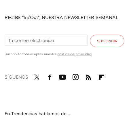
RECIBE "In/Out", NUESTRA NEWSLETTER SEMANAL
SUSCRIBIR
Suscribiéndote aceptas nuestra
política de privacidad
SÍGUENOS
Twit
Fac
You
Inst
RSS
Flip
ter
ebo
tub
agr
boa
ok
e
am
rd
En Trendencias hablamos de...