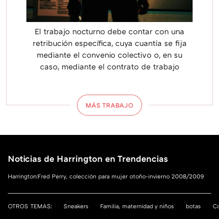
El trabajo nocturno debe contar con una
retribución específica, cuya cuantía se fija
mediante el convenio colectivo o, en su
caso, mediante el contrato de trabajo
MÁS TRABAJO
Noticias de Harrington en Trendencias
Harrington:Fred Perry, colección para mujer otoño-invierno 2008/2009
OTROS TEMAS:
Sneakers
Familia, maternidad y niños
botas
Co