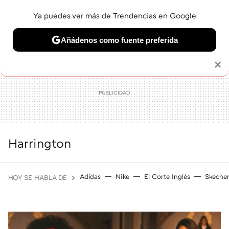
Ya puedes ver más de Trendencias en Google
MENÚ
NUEVO
Añádenos como fuente preferida
BELLEZA
SHOPPING
VIAJES
GASTRO
SNEAKERS
Solo necesitas una cuenta de Google
×
Harrington
Adidas
Nike
El Corte Inglés
Skeche
HOY SE HABLA DE