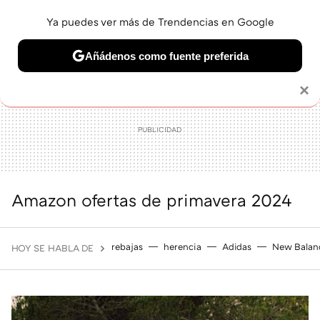
Ya puedes ver más de Trendencias en Google
MENÚ
NUEVO
Añádenos como fuente preferida
BELLEZA
SHOPPING
VIAJES
GASTRO
SNEAKERS
Solo necesitas una cuenta de Google
×
Amazon ofertas de primavera 2024
rebajas
herencia
Adidas
New Balan
HOY SE HABLA DE