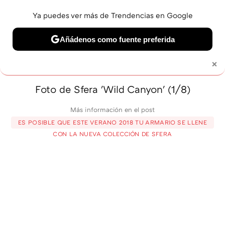
Ya puedes ver más de Trendencias en Google
MENÚ
NUEVO
Añádenos como fuente preferida
BELLEZA
SHOPPING
VIAJES
GASTRO
SNEAKERS
×
Solo necesitas una cuenta de Google
Foto de Sfera 'Wild Canyon' (1/8)
Más información en el post
ES POSIBLE QUE ESTE VERANO 2018 TU ARMARIO SE LLENE
CON LA NUEVA COLECCIÓN DE SFERA