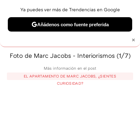
Ya puedes ver más de Trendencias en Google
MENÚ
NUEVO
Añádenos como fuente preferida
BELLEZA
SHOPPING
VIAJES
GASTRO
SNEAKERS
×
Solo necesitas una cuenta de Google
Foto de Marc Jacobs - Interiorismos (1/7)
Más información en el post
EL APARTAMENTO DE MARC JACOBS, ¿SIENTES
CURIOSIDAD?