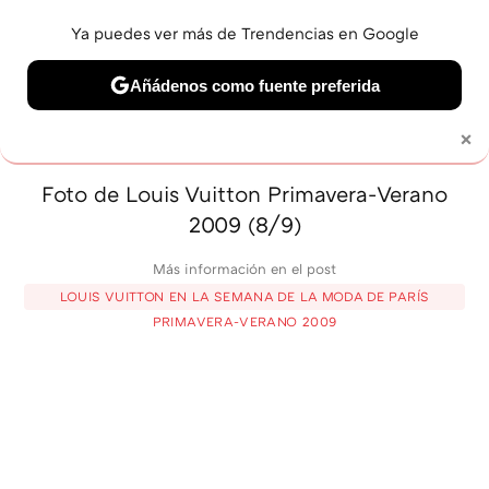
Ya puedes ver más de Trendencias en Google
MENÚ
NUEVO
Añádenos como fuente preferida
BELLEZA
SHOPPING
VIAJES
GASTRO
SNEAKERS
×
Solo necesitas una cuenta de Google
Foto de Louis Vuitton Primavera-Verano
2009 (8/9)
Más información en el post
LOUIS VUITTON EN LA SEMANA DE LA MODA DE PARÍS
PRIMAVERA-VERANO 2009