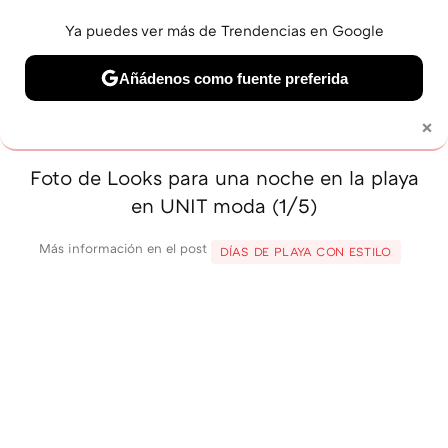
Ya puedes ver más de Trendencias en Google
MENÚ
NUEVO
Añádenos como fuente preferida
BELLEZA
SHOPPING
VIAJES
GASTRO
SNEAKERS
×
Solo necesitas una cuenta de Google
Foto de Looks para una noche en la playa
en UNIT moda (1/5)
Más información en el post
DÍAS DE PLAYA CON ESTILO