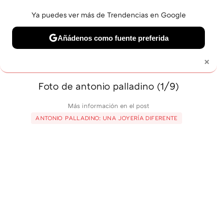
Ya puedes ver más de Trendencias en Google
MENÚ
NUEVO
Añádenos como fuente preferida
BELLEZA
SHOPPING
VIAJES
GASTRO
SNEAKERS
×
Solo necesitas una cuenta de Google
Foto de antonio palladino (1/9)
Más información en el post
ANTONIO PALLADINO: UNA JOYERÍA DIFERENTE