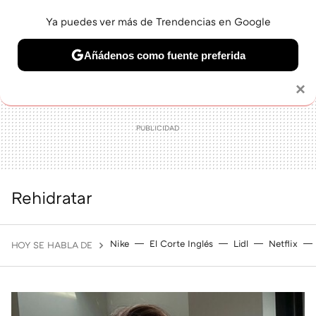
Ya puedes ver más de Trendencias en Google
MENÚ
NUEVO
Añádenos como fuente preferida
BELLEZA
SHOPPING
VIAJES
GASTRO
SNEAKERS
Solo necesitas una cuenta de Google
×
Rehidratar
Nike
El Corte Inglés
Lidl
Netflix
HOY SE HABLA DE