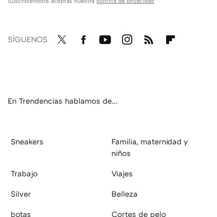
Suscribiéndote aceptas nuestra
política de privacidad
SÍGUENOS
Twit
Fac
You
Inst
RSS
Flip
ter
ebo
tub
agr
boa
ok
e
am
rd
En Trendencias hablamos de...
Sneakers
Familia, maternidad y
niños
Trabajo
Viajes
Silver
Belleza
botas
Cortes de pelo