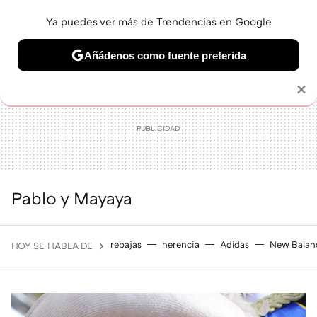
Ya puedes ver más de Trendencias en Google
MENÚ
NUEVO
Añádenos como fuente preferida
BELLEZA
SHOPPING
VIAJES
GASTRO
SNEAKERS
Solo necesitas una cuenta de Google
×
Pablo y Mayaya
rebajas
herencia
Adidas
New Balan
HOY SE HABLA DE