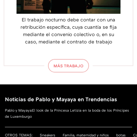
El trabajo nocturno debe contar con una
retribución específica, cuya cuantía se fija
mediante el convenio colectivo o, en su
caso, mediante el contrato de trabajo
MÁS TRABAJO
Noticias de Pablo y Mayaya en Trendencias
Pablo y Mayaya:El look de la Princesa Letizia en la boda de los Príncipes
de Luxemburgo
OTROS TEMAS:
Sneakers
Familia, maternidad y niños
botas
Co