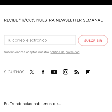
RECIBE "In/Out", NUESTRA NEWSLETTER SEMANAL
SUSCRIBIR
Suscribiéndote aceptas nuestra
política de privacidad
SÍGUENOS
Twit
Fac
You
Inst
RSS
Flip
ter
ebo
tub
agr
boa
ok
e
am
rd
En Trendencias hablamos de...