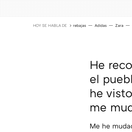
HOY SE HABLA DE
rebajas
Adidas
Zara
He reco
el pueb
he vist
me mud
Me he mudado