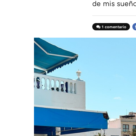
de mis sueñ
1 comentario
F