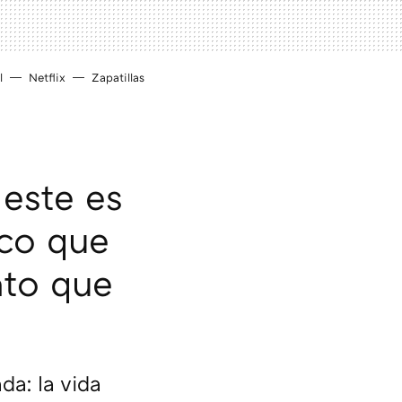
l
Netflix
Zapatillas
 este es
ico que
nto que
a: la vida