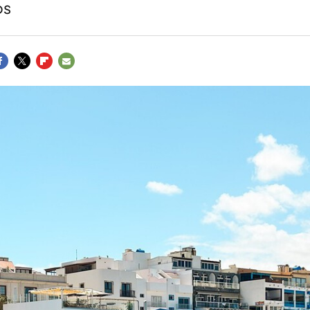
os
ACEBOOK
TWITTER
FLIPBOARD
E-
MAIL