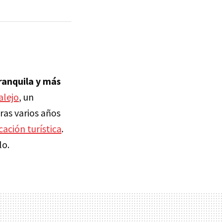
ranquila y más
alejo
, un
ras varios años
cación turística
.
lo.