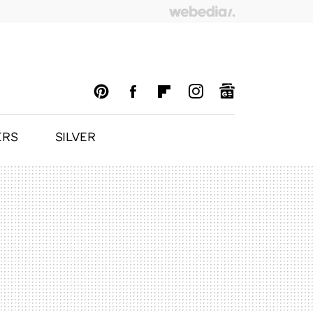
ERS
SILVER
PINTEREST
FACEBOOK
FLIPBOARD
INSTAGRAM
GOOGLENEWS