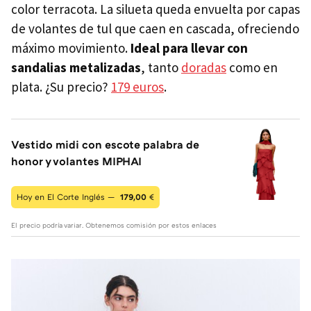
color terracota. La silueta queda envuelta por capas
de volantes de tul que caen en cascada, ofreciendo
máximo movimiento.
Ideal para llevar con
sandalias metalizadas
, tanto
doradas
como en
plata. ¿Su precio?
179 euros
.
Vestido midi con escote palabra de
honor y volantes MIPHAI
Hoy en El Corte Inglés —
179,00
€
El precio podría variar. Obtenemos comisión por estos enlaces