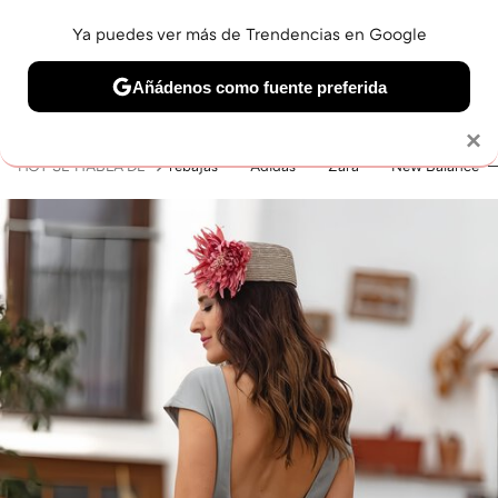
Ya puedes ver más de Trendencias en Google
MENÚ
NUEVO
Añádenos como fuente preferida
BELLEZA
SHOPPING
VIAJES
GASTRO
SNEAKERS
Solo necesitas una cuenta de Google
×
HOY SE HABLA DE
rebajas
Adidas
Zara
New Balance