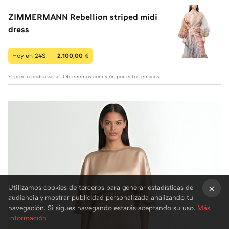
ZIMMERMANN Rebellion striped midi
dress
Hoy en 24S —
2.100,00
€
El precio podría variar. Obtenemos comisión por estos enlaces
Utilizamos cookies de terceros para generar estadísticas de
audiencia y mostrar publicidad personalizada analizando tu
×
navegación. Si sigues navegando estarás aceptando su uso.
Más
información