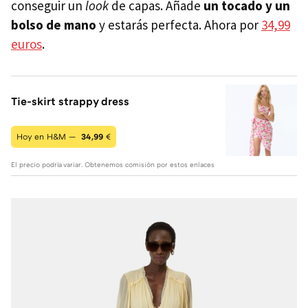
conseguir un
look
de capas. Añade
un tocado y un
bolso de mano
y estarás perfecta. Ahora por
34,99
euros
.
Tie-skirt strappy dress
Hoy en H&M —
34,99
€
El precio podría variar. Obtenemos comisión por estos enlaces