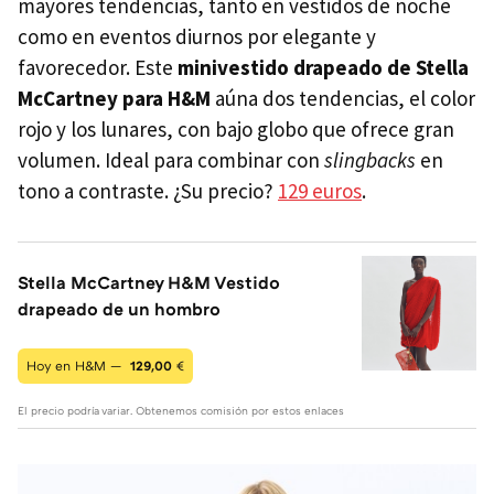
mayores tendencias, tanto en vestidos de noche
como en eventos diurnos por elegante y
favorecedor. Este
minivestido drapeado de Stella
McCartney para H&M
aúna dos tendencias, el color
rojo y los lunares, con bajo globo que ofrece gran
volumen. Ideal para combinar con
slingbacks
en
tono a contraste. ¿Su precio?
129 euros
.
Stella McCartney H&M Vestido
drapeado de un hombro
Hoy en H&M —
129,00
€
El precio podría variar. Obtenemos comisión por estos enlaces