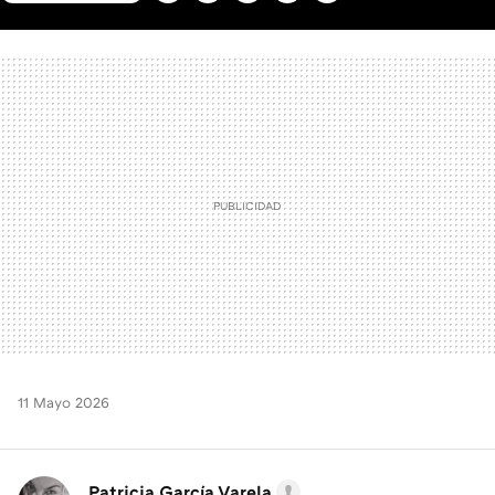
FACEBOOK
TWITTER
FLIPBOARD
E-
WHATSAPP
MAIL
11 Mayo 2026
Patricia García Varela