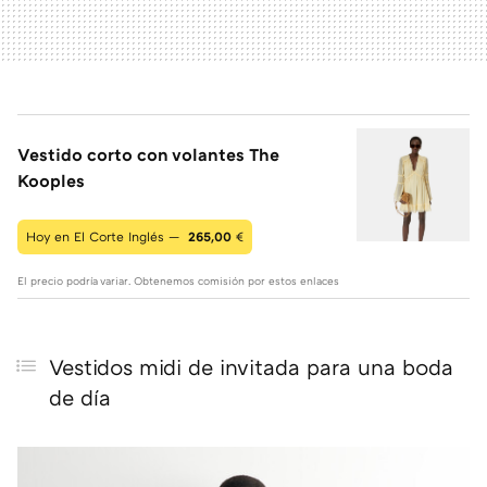
Vestido corto con volantes The
Kooples
Hoy en El Corte Inglés —
265,00
€
El precio podría variar. Obtenemos comisión por estos enlaces
Vestidos midi de invitada para una boda
de día