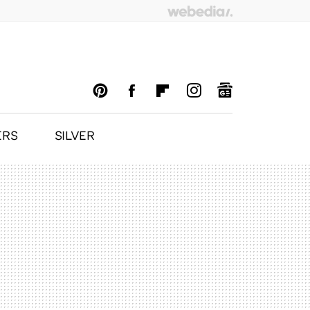
ERS
SILVER
PINTEREST
FACEBOOK
FLIPBOARD
INSTAGRAM
GOOGLENEWS