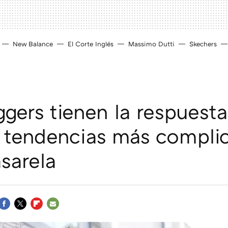
New Balance
El Corte Inglés
Massimo Dutti
Skechers
ggers tienen la respuest
as tendencias más compli
asarela
FACEBOOK
TWITTER
FLIPBOARD
E-