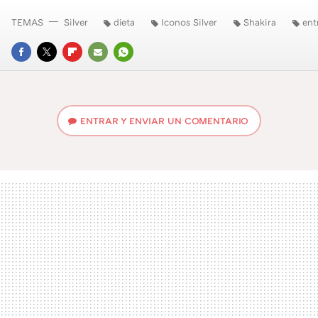
TEMAS
Silver
dieta
Iconos Silver
Shakira
ent
FACEBOOK
TWITTER
FLIPBOARD
E-
WHATSAPP
MAIL
ENTRAR Y ENVIAR UN COMENTARIO