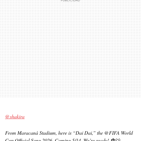
@shakira
From Maracaná Stadium, here is “Dai Dai,” the @FIFA World
Cup Official Song 2026. Coming 5/14. We’re ready! ⚽️🐺