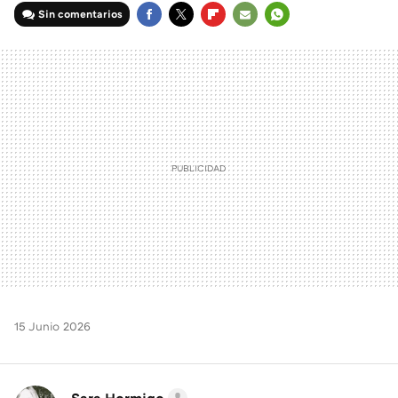
Sin comentarios
FACEBOOK
TWITTER
FLIPBOARD
E-
WHATSAPP
MAIL
15 Junio 2026