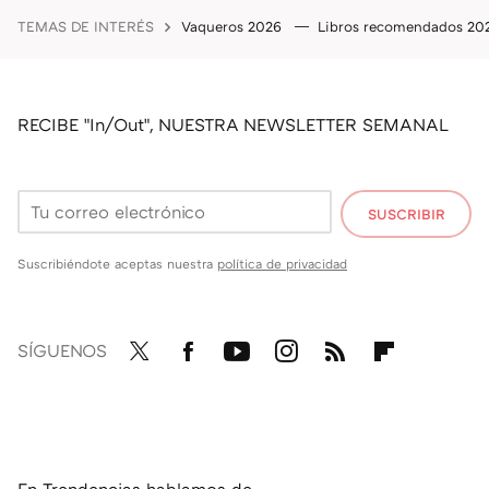
TEMAS DE INTERÉS
Vaqueros 2026
Libros recomendados 2
RECIBE "In/Out", NUESTRA NEWSLETTER SEMANAL
SUSCRIBIR
Suscribiéndote aceptas nuestra
política de privacidad
SÍGUENOS
Twit
Fac
You
Inst
RSS
Flip
ter
ebo
tub
agr
boa
ok
e
am
rd
En Trendencias hablamos de...