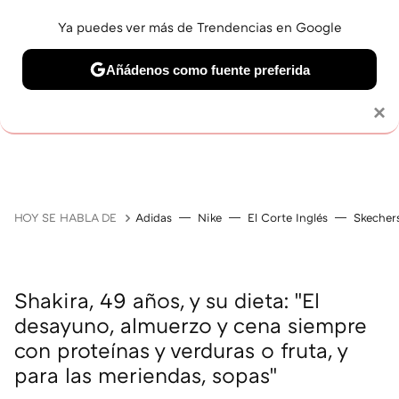
Ya puedes ver más de Trendencias en Google
Añádenos como fuente preferida
Solo necesitas una cuenta de Google
×
JUBILACIÓN
BELLEZA
SALUD Y BIENESTAR
V
HOY SE HABLA DE
Adidas
Nike
El Corte Inglés
Skecher
Shakira, 49 años, y su dieta: "El
desayuno, almuerzo y cena siempre
con proteínas y verduras o fruta, y
para las meriendas, sopas"