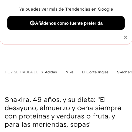
Ya puedes ver más de Trendencias en Google
Añádenos como fuente preferida
Solo necesitas una cuenta de Google
×
JUBILACIÓN
BELLEZA
SALUD Y BIENESTAR
V
HOY SE HABLA DE
Adidas
Nike
El Corte Inglés
Skecher
Shakira, 49 años, y su dieta: "El
desayuno, almuerzo y cena siempre
con proteínas y verduras o fruta, y
para las meriendas, sopas"