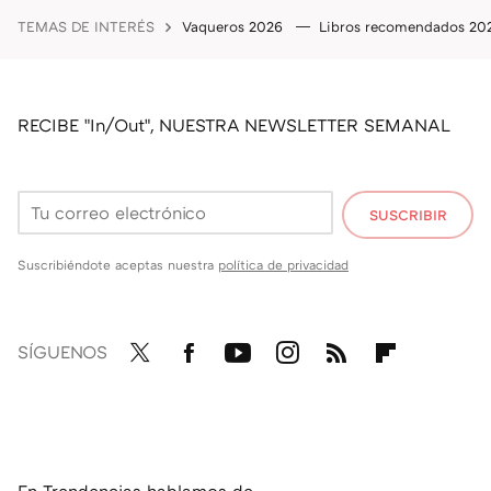
TEMAS DE INTERÉS
Vaqueros 2026
Libros recomendados 2
RECIBE "In/Out", NUESTRA NEWSLETTER SEMANAL
SUSCRIBIR
Suscribiéndote aceptas nuestra
política de privacidad
SÍGUENOS
Twit
Fac
You
Inst
RSS
Flip
ter
ebo
tub
agr
boa
ok
e
am
rd
En Trendencias hablamos de...