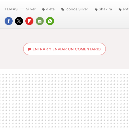
TEMAS
Silver
dieta
Iconos Silver
Shakira
ent
FACEBOOK
TWITTER
FLIPBOARD
E-
WHATSAPP
MAIL
ENTRAR Y ENVIAR UN COMENTARIO