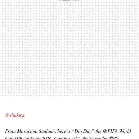
@shakira
From Maracaná Stadium, here is “Dai Dai,” the @FIFA World
Cup Official Song 2026. Coming 5/14. We’re ready! ⚽️🐺