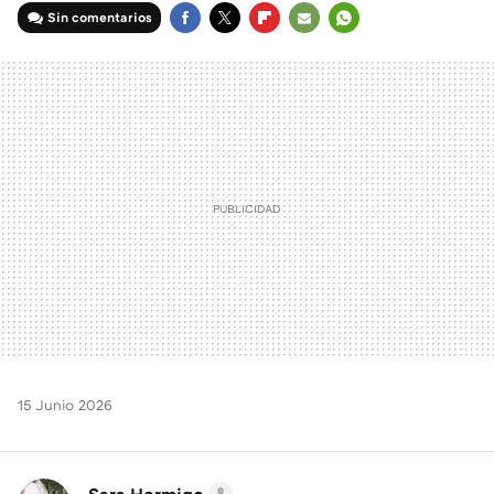
Sin comentarios
FACEBOOK
TWITTER
FLIPBOARD
E-
WHATSAPP
MAIL
15 Junio 2026