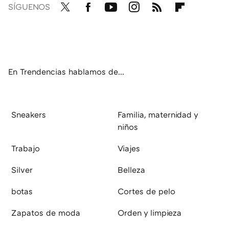
SÍGUENOS
Twit
Fac
You
Inst
RSS
Flip
ter
ebo
tub
agr
boa
ok
e
am
rd
En Trendencias hablamos de...
Sneakers
Familia, maternidad y
niños
Trabajo
Viajes
Silver
Belleza
botas
Cortes de pelo
Zapatos de moda
Orden y limpieza