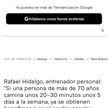
Ya puedes ver más de Trendencias en Google
Añádenos como fuente preferida
Solo necesitas una cuenta de Google
×
JUBILACIÓN
BELLEZA
SALUD Y BIENESTAR
V
HOY SE HABLA DE
rebajas
herencia
Adidas
New Balan
Rafael Hidalgo, entrenador personal:
"Si una persona de más de 70 años
camina unos 20–30 minutos unos 5
días a la semana, ya se obtienen