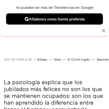
Ya puedes ver más de Trendencias en Google
Añádenos como fuente preferida
Solo necesitas una cuenta de Google
×
JUBILACIÓN
BELLEZA
SALUD Y BIENESTAR
V
HOY SE HABLA DE
Adidas
Nike
El Corte Inglés
Skecher
La psicología explica que los
jubilados más felices no son los que
se mantienen ocupados: son los que
han aprendido la diferencia entre