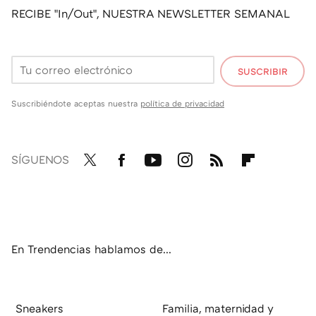
RECIBE "In/Out", NUESTRA NEWSLETTER SEMANAL
SUSCRIBIR
Suscribiéndote aceptas nuestra
política de privacidad
SÍGUENOS
Twit
Fac
You
Inst
RSS
Flip
ter
ebo
tub
agr
boa
ok
e
am
rd
En Trendencias hablamos de...
Sneakers
Familia, maternidad y