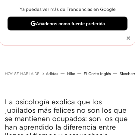
Ya puedes ver más de Trendencias en Google
Añádenos como fuente preferida
Solo necesitas una cuenta de Google
×
JUBILACIÓN
BELLEZA
SALUD Y BIENESTAR
V
HOY SE HABLA DE
Adidas
Nike
El Corte Inglés
Skecher
La psicología explica que los
jubilados más felices no son los que
se mantienen ocupados: son los que
han aprendido la diferencia entre