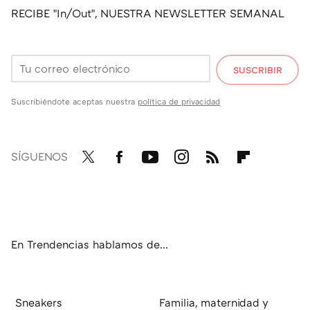
RECIBE "In/Out", NUESTRA NEWSLETTER SEMANAL
SUSCRIBIR
Suscribiéndote aceptas nuestra
política de privacidad
SÍGUENOS
Twit
Fac
You
Inst
RSS
Flip
ter
ebo
tub
agr
boa
ok
e
am
rd
En Trendencias hablamos de...
Sneakers
Familia, maternidad y