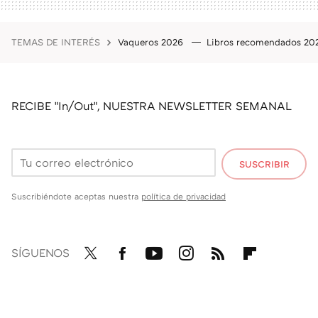
TEMAS DE INTERÉS
Vaqueros 2026
Libros recomendados 2
RECIBE "In/Out", NUESTRA NEWSLETTER SEMANAL
SUSCRIBIR
Suscribiéndote aceptas nuestra
política de privacidad
SÍGUENOS
Twit
Fac
You
Inst
RSS
Flip
ter
ebo
tub
agr
boa