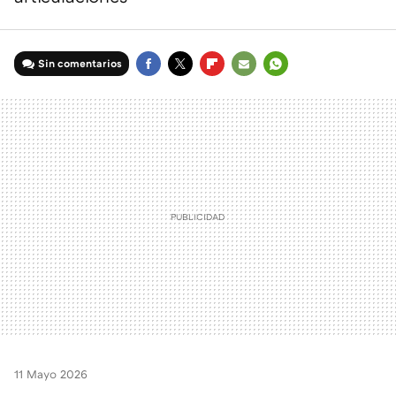
Sin comentarios
FACEBOOK
TWITTER
FLIPBOARD
E-
WHATSAPP
MAIL
11 Mayo 2026