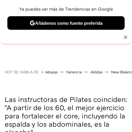
Ya puedes ver más de Trendencias en Google
Añádenos como fuente preferida
Solo necesitas una cuenta de Google
×
JUBILACIÓN
BELLEZA
SALUD Y BIENESTAR
V
HOY SE HABLA DE
rebajas
herencia
Adidas
New Balan
Las instructoras de Pilates coinciden:
"A partir de los 60, el mejor ejercicio
para fortalecer el core, incluyendo la
espalda y los abdominales, es la