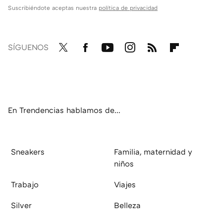
Suscribiéndote aceptas nuestra
política de privacidad
SÍGUENOS
Twit
Fac
You
Inst
RSS
Flip
ter
ebo
tub
agr
boa
ok
e
am
rd
En Trendencias hablamos de...
Sneakers
Familia, maternidad y
niños
Trabajo
Viajes
Silver
Belleza