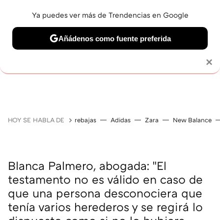
Ya puedes ver más de Trendencias en Google
Añádenos como fuente preferida
Solo necesitas una cuenta de Google
×
JUBILACIÓN
BELLEZA
SALUD Y BIENESTAR
V
HOY SE HABLA DE
rebajas
Adidas
Zara
New Balance
Blanca Palmero, abogada: "El
testamento no es válido en caso de
que una persona desconociera que
tenía varios herederos y se regirá lo