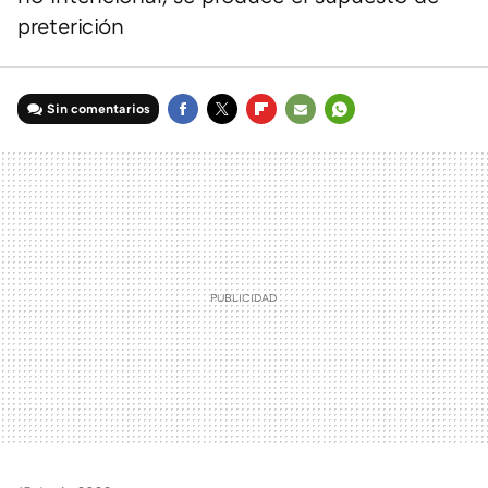
preterición
Sin comentarios
FACEBOOK
TWITTER
FLIPBOARD
E-
WHATSAPP
MAIL