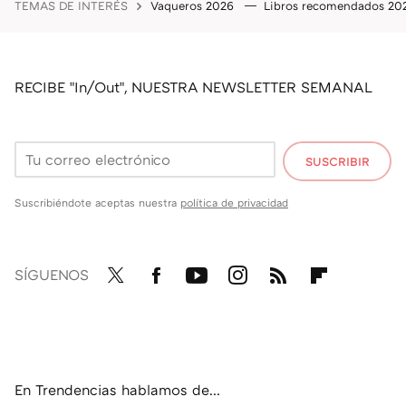
TEMAS DE INTERÉS
Vaqueros 2026
Libros recomendados 2
RECIBE "In/Out", NUESTRA NEWSLETTER SEMANAL
SUSCRIBIR
Suscribiéndote aceptas nuestra
política de privacidad
SÍGUENOS
Twit
Fac
You
Inst
RSS
Flip
ter
ebo
tub
agr
boa
ok
e
am
rd
En Trendencias hablamos de...