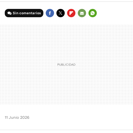
Sin comentarios
FACEBOOK
TWITTER
FLIPBOARD
E-
WHATSAPP
MAIL
11 Junio 2026