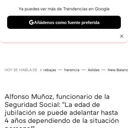
Ya puedes ver más de Trendencias en Google
Añádenos como fuente preferida
Solo necesitas una cuenta de Google
×
JUBILACIÓN
BELLEZA
SALUD Y BIENESTAR
V
HOY SE HABLA DE
rebajas
herencia
Adidas
New Balan
Alfonso Muñoz, funcionario de la
Seguridad Social: "La edad de
jubilación se puede adelantar hasta
4 años dependiendo de la situación