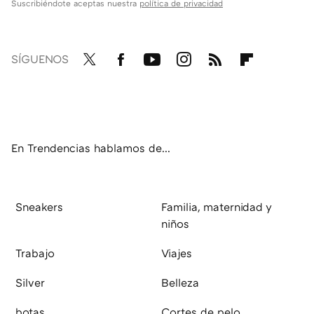
Suscribiéndote aceptas nuestra
política de privacidad
SÍGUENOS
Twit
Fac
You
Inst
RSS
Flip
ter
ebo
tub
agr
boa
ok
e
am
rd
En Trendencias hablamos de...
Sneakers
Familia, maternidad y
niños
Trabajo
Viajes
Silver
Belleza
botas
Cortes de pelo