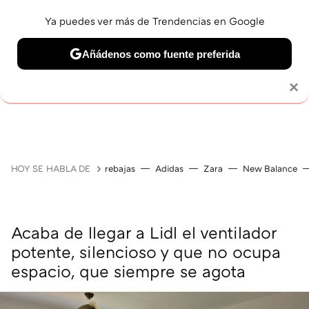
Ya puedes ver más de Trendencias en Google
Añádenos como fuente preferida
Solo necesitas una cuenta de Google
×
GUÍAS DE COMPRA
ZAPATILLAS
OFERTAS EN LI
HOY SE HABLA DE
rebajas
Adidas
Zara
New Balance
Acaba de llegar a Lidl el ventilador
potente, silencioso y que no ocupa
espacio, que siempre se agota