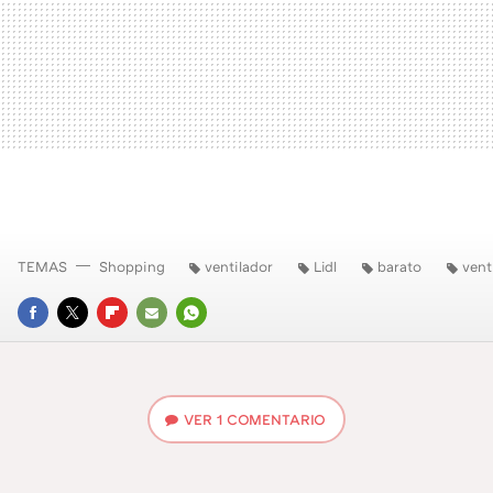
TEMAS
Shopping
ventilador
Lidl
barato
vent
FACEBOOK
TWITTER
FLIPBOARD
E-
WHATSAPP
MAIL
VER
1 COMENTARIO