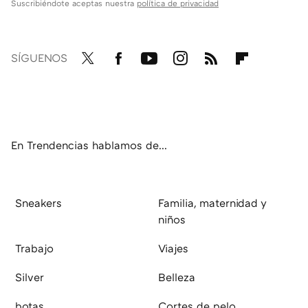
Suscribiéndote aceptas nuestra
política de privacidad
SÍGUENOS
Twit
Fac
You
Inst
RSS
Flip
ter
ebo
tub
agr
boa
ok
e
am
rd
En Trendencias hablamos de...
Sneakers
Familia, maternidad y
niños
Trabajo
Viajes
Silver
Belleza
botas
Cortes de pelo