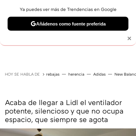
Ya puedes ver más de Trendencias en Google
Añádenos como fuente preferida
Solo necesitas una cuenta de Google
×
GUÍAS DE COMPRA
ZAPATILLAS
OFERTAS EN LI
HOY SE HABLA DE
rebajas
herencia
Adidas
New Balan
Acaba de llegar a Lidl el ventilador
potente, silencioso y que no ocupa
espacio, que siempre se agota