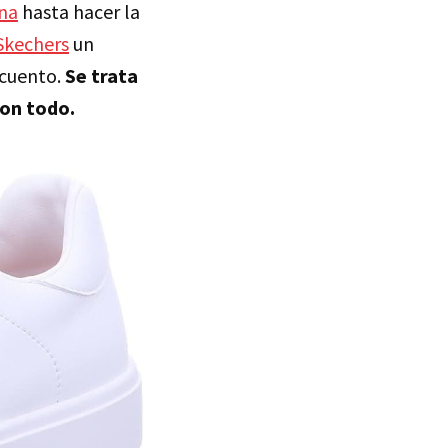
ina
hasta hacer la
Skechers
un
 cuento.
Se trata
con todo.