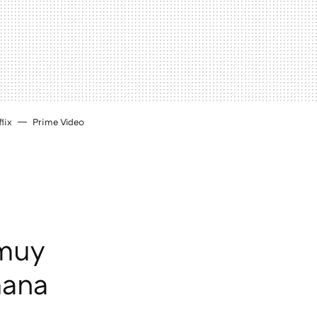
lix
Prime Video
 muy
mana