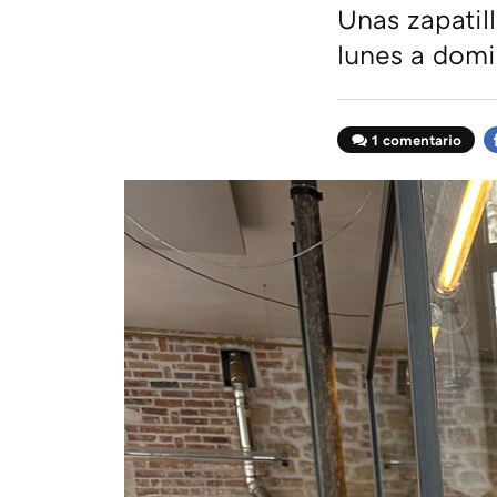
Unas zapatil
lunes a dom
1 comentario
F