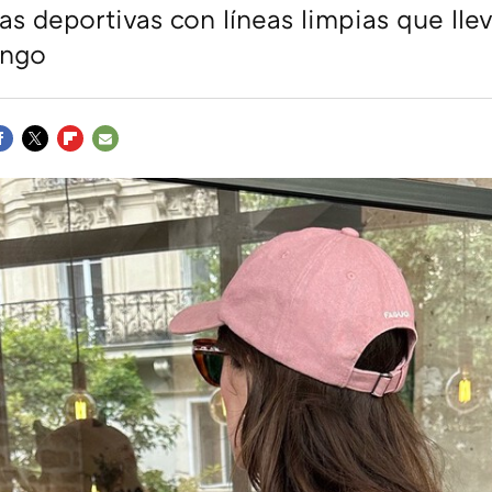
las deportivas con líneas limpias que ll
ingo
ACEBOOK
TWITTER
FLIPBOARD
E-
MAIL