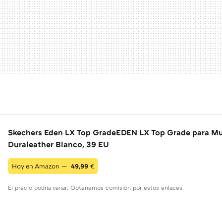
Skechers Eden LX Top GradeEDEN LX Top Grade para Mu
Duraleather Blanco, 39 EU
Hoy en Amazon —
49,99
€
El precio podría variar. Obtenemos comisión por estos enlaces