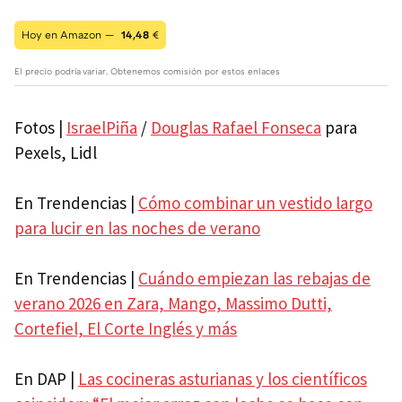
Hoy en Amazon —
14,48
€
El precio podría variar. Obtenemos comisión por estos enlaces
Fotos |
IsraelPiña
/
Douglas Rafael Fonseca
para
Pexels, Lidl
En Trendencias |
Cómo combinar un vestido largo
para lucir en las noches de verano
En Trendencias |
Cuándo empiezan las rebajas de
verano 2026 en Zara, Mango, Massimo Dutti,
Cortefiel, El Corte Inglés y más
En DAP |
Las cocineras asturianas y los científicos