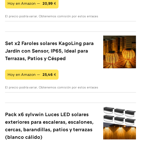
Hoy en Amazon —
20,99
€
El precio podría variar. Obtenemos comisión por estos enlaces
Set x2 Faroles solares KagoLing para
Jardín con Sensor, IP65, Ideal para
Terrazas, Patios y Césped
Hoy en Amazon —
25,46
€
El precio podría variar. Obtenemos comisión por estos enlaces
Pack x6 sylvwin Luces LED solares
exteriores para escaleras, escalones,
cercas, barandillas, patios y terrazas
(blanco cálido)