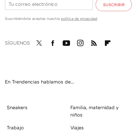
SUSCRIBIR
Suscribiéndote aceptas nuestra
política de privacidad
SÍGUENOS
Twit
Fac
You
Inst
RSS
Flip
ter
ebo
tub
agr
boa
ok
e
am
rd
En Trendencias hablamos de...
Sneakers
Familia, maternidad y
niños
Trabajo
Viajes