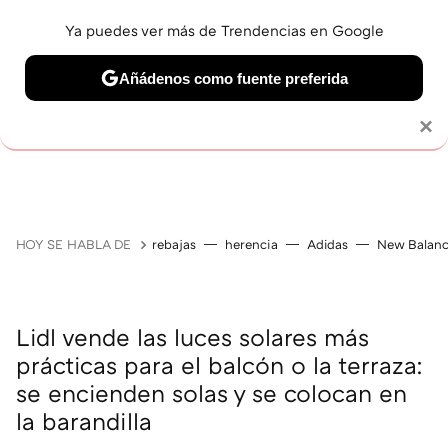
Ya puedes ver más de Trendencias en Google
Añádenos como fuente preferida
Solo necesitas una cuenta de Google
×
GUÍAS DE COMPRA
ZAPATILLAS
OFERTAS EN LI
HOY SE HABLA DE
rebajas
herencia
Adidas
New Balan
Lidl vende las luces solares más
prácticas para el balcón o la terraza:
se encienden solas y se colocan en
la barandilla