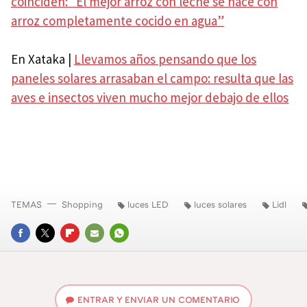
coinciden: “El mejor arroz con leche se hace con
arroz completamente cocido en agua”
En Xataka |
Llevamos años pensando que los
paneles solares arrasaban el campo: resulta que las
aves e insectos viven mucho mejor debajo de ellos
TEMAS
Shopping
luces LED
luces solares
Lidl
FACEBOOK
TWITTER
FLIPBOARD
E-
WHATSAPP
MAIL
ENTRAR Y ENVIAR UN COMENTARIO