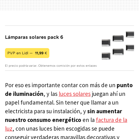
Lámparas solares pack 6
PVP en Lidl —
11,99
€
El precio podría variar. Obtenemos comisión por estos enlaces
Por eso es importante contar con más de un
punto
de iluminación
, y las
luces solares
juegan ahí un
papel fundamental. Sin tener que llamar a un
electricista para su instalación, y
sin aumentar
nuestro consumo energético
en la
factura de la
luz
, con unas luces bien escogidas se puede
conseguir verdaderas maravillas decorativas y