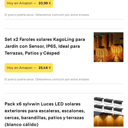
Hoy en Amazon —
20,99
€
El precio podría variar. Obtenemos comisión por estos enlaces
Set x2 Faroles solares KagoLing para
Jardín con Sensor, IP65, Ideal para
Terrazas, Patios y Césped
Hoy en Amazon —
25,46
€
El precio podría variar. Obtenemos comisión por estos enlaces
Pack x6 sylvwin Luces LED solares
exteriores para escaleras, escalones,
cercas, barandillas, patios y terrazas
(blanco cálido)