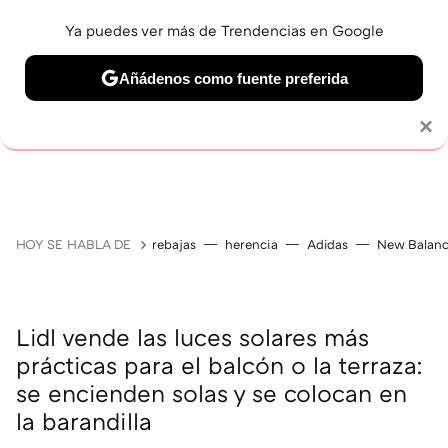
Ya puedes ver más de Trendencias en Google
Añádenos como fuente preferida
Solo necesitas una cuenta de Google
×
GUÍAS DE COMPRA
ZAPATILLAS
OFERTAS EN LI
HOY SE HABLA DE
rebajas
herencia
Adidas
New Balan
Lidl vende las luces solares más
prácticas para el balcón o la terraza:
se encienden solas y se colocan en
la barandilla