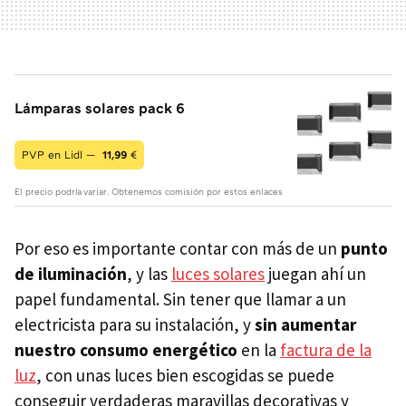
Lámparas solares pack 6
PVP en Lidl —
11,99
€
El precio podría variar. Obtenemos comisión por estos enlaces
Por eso es importante contar con más de un
punto
de iluminación
, y las
luces solares
juegan ahí un
papel fundamental. Sin tener que llamar a un
electricista para su instalación, y
sin aumentar
nuestro consumo energético
en la
factura de la
luz
, con unas luces bien escogidas se puede
conseguir verdaderas maravillas decorativas y