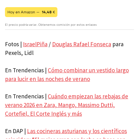
Hoy en Amazon —
14,48
€
El precio podría variar. Obtenemos comisión por estos enlaces
Fotos |
IsraelPiña
/
Douglas Rafael Fonseca
para
Pexels, Lidl
En Trendencias |
Cómo combinar un vestido largo
para lucir en las noches de verano
En Trendencias |
Cuándo empiezan las rebajas de
verano 2026 en Zara, Mango, Massimo Dutti,
Cortefiel, El Corte Inglés y más
En DAP |
Las cocineras asturianas y los científicos