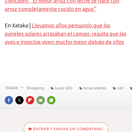
coinciden: “El mejor arroz con leche se hace con
arroz completamente cocido en agua”
En Xataka |
Llevamos años pensando que los
paneles solares arrasaban el campo: resulta que las
aves e insectos viven mucho mejor debajo de ellos
TEMAS
Shopping
luces LED
luces solares
Lidl
FACEBOOK
TWITTER
FLIPBOARD
E-
WHATSAPP
MAIL
ENTRAR Y ENVIAR UN COMENTARIO