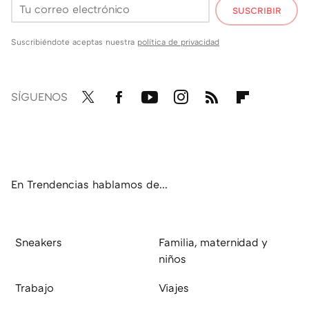
SUSCRIBIR
Suscribiéndote aceptas nuestra
política de privacidad
SÍGUENOS
Twit
Fac
You
Inst
RSS
Flip
ter
ebo
tub
agr
boa
ok
e
am
rd
En Trendencias hablamos de...
Sneakers
Familia, maternidad y
niños
Trabajo
Viajes