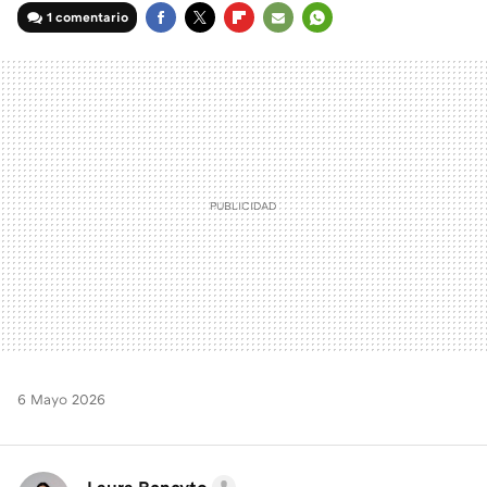
1 comentario
FACEBOOK
TWITTER
FLIPBOARD
E-
WHATSAPP
MAIL
6 Mayo 2026