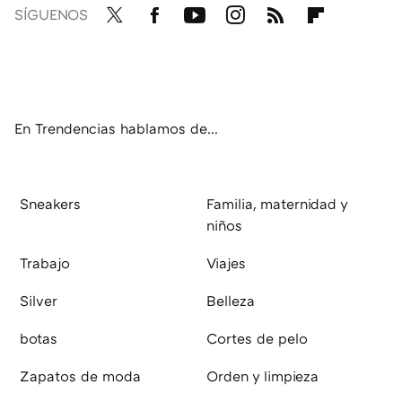
SÍGUENOS
Twit
Fac
You
Inst
RSS
Flip
ter
ebo
tub
agr
boa
ok
e
am
rd
En Trendencias hablamos de...
Sneakers
Familia, maternidad y
niños
Trabajo
Viajes
Silver
Belleza
botas
Cortes de pelo
Zapatos de moda
Orden y limpieza