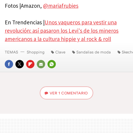
Fotos |Amazon,
@mariafrubies
En Trendencias |
Unos vaqueros para vestir una
revolución: así pasaron los Levi's de los mineros
americanos a la cultura hippie y al rock & roll
TEMAS
Shopping
Clave
Sandalias de moda
Skech
FACEBOOK
TWITTER
FLIPBOARD
E-
WHATSAPP
MAIL
VER
1 COMENTARIO