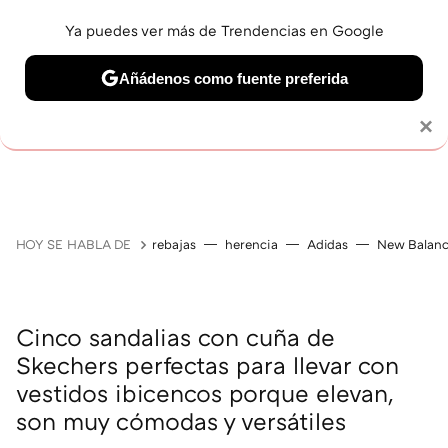
Ya puedes ver más de Trendencias en Google
Añádenos como fuente preferida
Solo necesitas una cuenta de Google
×
GUÍAS DE COMPRA
ZAPATILLAS
OFERTAS EN LI
HOY SE HABLA DE
rebajas
herencia
Adidas
New Balan
Cinco sandalias con cuña de
Skechers perfectas para llevar con
vestidos ibicencos porque elevan,
son muy cómodas y versátiles