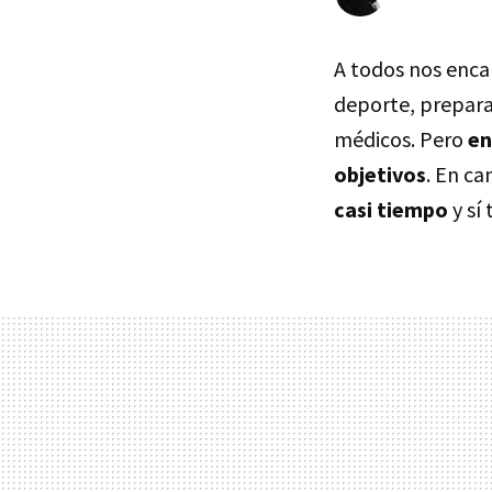
A todos nos enca
deporte, preparar
médicos. Pero
en
objetivos
. En ca
casi tiempo
y sí