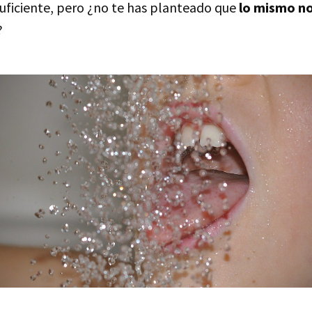
uficiente, pero ¿no te has planteado que
lo mismo no
?