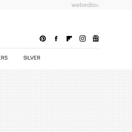
ERS
SILVER
PINTEREST
FACEBOOK
FLIPBOARD
INSTAGRAM
GOOGLENEWS