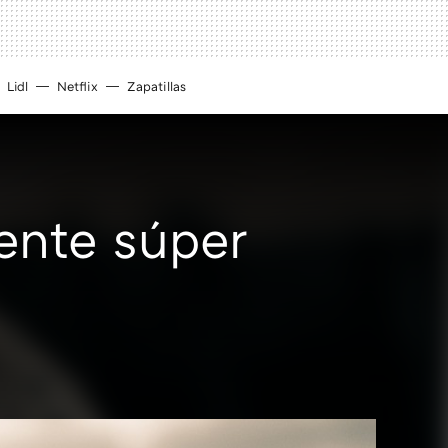
Lidl
Netflix
Zapatillas
gente súper