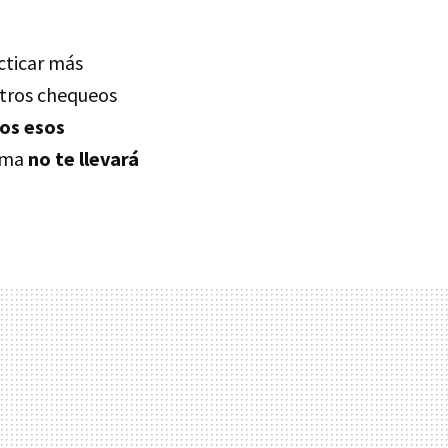
cticar más
stros chequeos
dos esos
sima
no te llevará