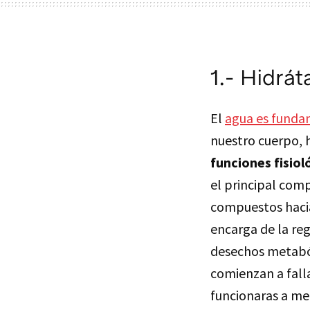
1.- Hidrát
El
agua es funda
nuestro cuerpo, 
funciones fisiol
el principal com
compuestos hacia
encarga de la reg
desechos metabóli
comienzan a falla
funcionaras a me