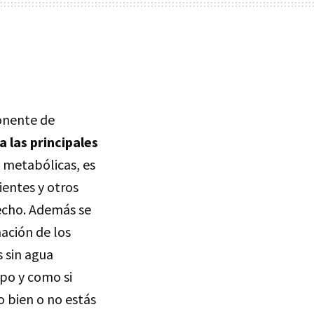
ponente de
 las principales
s metabólicas, es
ientes y otros
secho. Además se
nación de los
s sin agua
mpo y como si
 bien o no estás