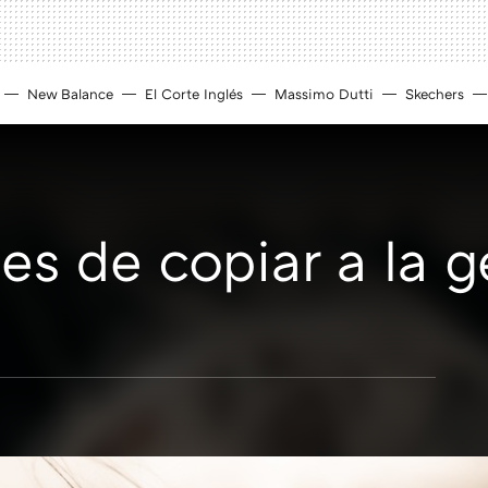
New Balance
El Corte Inglés
Massimo Dutti
Skechers
les de copiar a la 