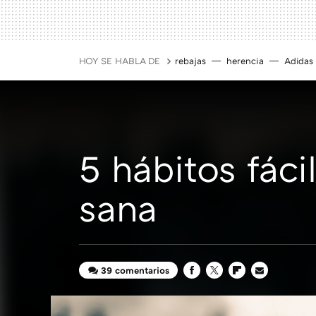
HOY SE HABLA DE
rebajas
herencia
Adidas
5 hábitos fáci
sana
39 comentarios
FACEBOOK
TWITTER
FLIPBOARD
E-
MAIL