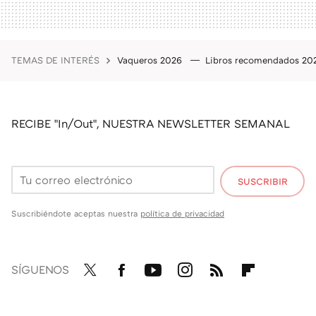
TEMAS DE INTERÉS
Vaqueros 2026
Libros recomendados 2
RECIBE "In/Out", NUESTRA NEWSLETTER SEMANAL
SUSCRIBIR
Suscribiéndote aceptas nuestra
política de privacidad
SÍGUENOS
Twit
Fac
You
Inst
RSS
Flip
ter
ebo
tub
agr
boa