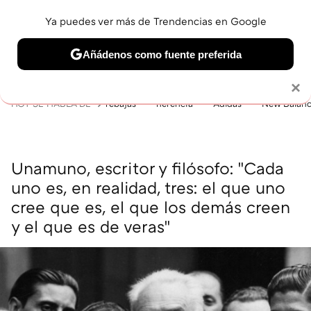
Ya puedes ver más de Trendencias en Google
MENÚ
NUEVO
Añádenos como fuente preferida
BELLEZA
SHOPPING
VIAJES
GASTRO
SNEAKERS
Solo necesitas una cuenta de Google
×
HOY SE HABLA DE
rebajas
herencia
Adidas
New Balan
Unamuno, escritor y filósofo: "Cada
uno es, en realidad, tres: el que uno
cree que es, el que los demás creen
y el que es de veras"