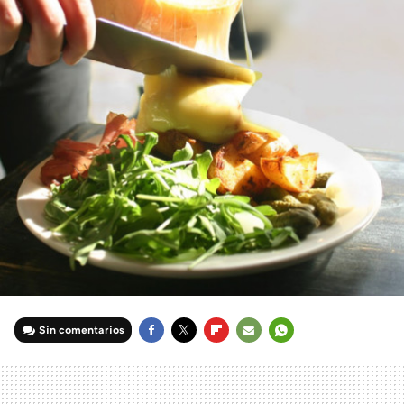
Sin comentarios
FACEBOOK
TWITTER
FLIPBOARD
E-
WHATSAPP
MAIL