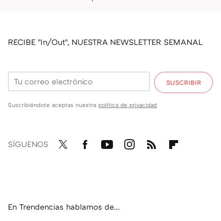
RECIBE "In/Out", NUESTRA NEWSLETTER SEMANAL
SUSCRIBIR
Suscribiéndote aceptas nuestra
política de privacidad
SÍGUENOS
Twit
Fac
You
Inst
RSS
Flip
ter
ebo
tub
agr
boa
ok
e
am
rd
En Trendencias hablamos de...