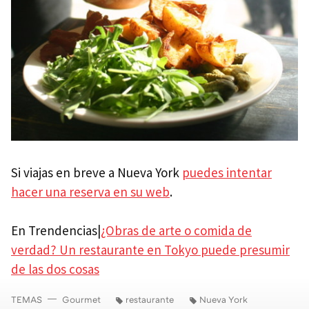
Si viajas en breve a Nueva York
puedes intentar
hacer una reserva en su web
.
En Trendencias|
¿Obras de arte o comida de
verdad? Un restaurante en Tokyo puede presumir
de las dos cosas
TEMAS
Gourmet
restaurante
Nueva York