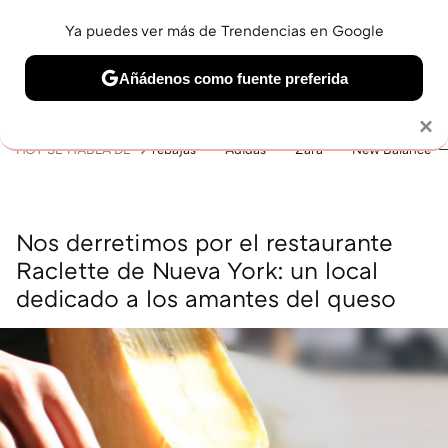
Ya puedes ver más de Trendencias en Google
MENÚ
NUEVO
Añádenos como fuente preferida
BELLEZA
SHOPPING
VIAJES
GASTRO
SNEAKERS
Solo necesitas una cuenta de Google
×
HOY SE HABLA DE
rebajas
Adidas
Zara
New Balance
Nos derretimos por el restaurante
Raclette de Nueva York: un local
dedicado a los amantes del queso