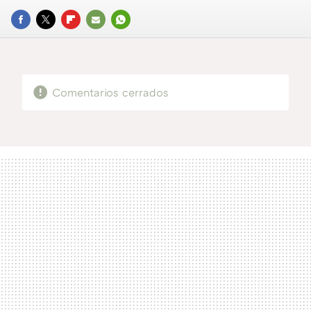
FACEBOOK
TWITTER
FLIPBOARD
E-
WHATSAPP
MAIL
Comentarios cerrados