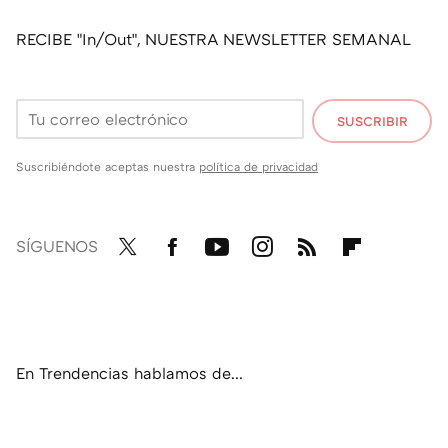
RECIBE "In/Out", NUESTRA NEWSLETTER SEMANAL
SUSCRIBIR
Suscribiéndote aceptas nuestra
política de privacidad
SÍGUENOS
Twit
Fac
You
Inst
RSS
Flip
ter
ebo
tub
agr
boa
ok
e
am
rd
En Trendencias hablamos de...