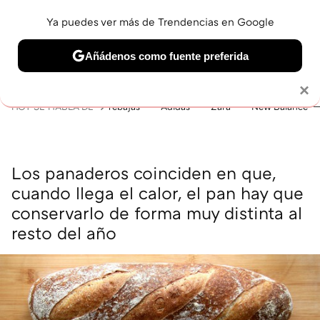
Ya puedes ver más de Trendencias en Google
MENÚ
NUEVO
Añádenos como fuente preferida
BELLEZA
SHOPPING
VIAJES
GASTRO
SNEAKERS
Solo necesitas una cuenta de Google
×
HOY SE HABLA DE
rebajas
Adidas
Zara
New Balance
Los panaderos coinciden en que,
cuando llega el calor, el pan hay que
conservarlo de forma muy distinta al
resto del año