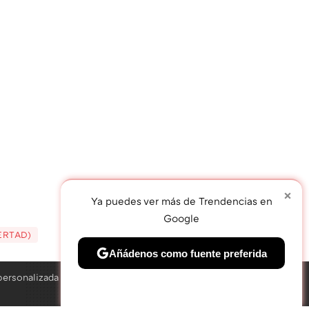
×
Ya puedes ver más de Trendencias en
Google
ERTAD)
TWEET
Añádenos como fuente preferida
personalizada
Solo necesitas una cuenta de Google
×