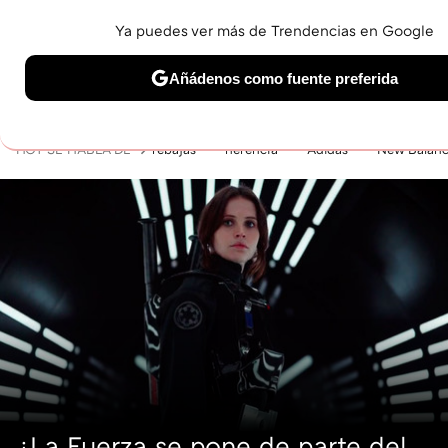
Ya puedes ver más de Trendencias en Google
MENÚ
NUEVO
Añádenos como fuente preferida
BELLEZA
SHOPPING
VIAJES
GASTRO
SNEAKERS
Solo necesitas una cuenta de Google
HOY SE HABLA DE
rebajas
herencia
Adidas
New Balan
¿La Fuerza se pone de parte del