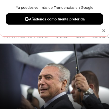
Ya puedes ver más de Trendencias en Google
MENÚ
NUEVO
Añádenos como fuente preferida
BELLEZA
SHOPPING
VIAJES
GASTRO
SNEAKERS
Solo necesitas una cuenta de Google
×
HOY SE HABLA DE
rebajas
herencia
Adidas
New Balan