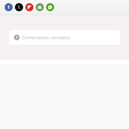
FACEBOOK
TWITTER
FLIPBOARD
E-
WHATSAPP
MAIL
Comentarios cerrados