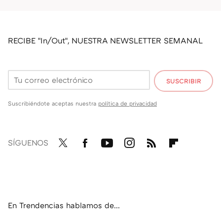
RECIBE "In/Out", NUESTRA NEWSLETTER SEMANAL
SUSCRIBIR
Suscribiéndote aceptas nuestra
política de privacidad
SÍGUENOS
Twit
Fac
You
Inst
RSS
Flip
ter
ebo
tub
agr
boa
ok
e
am
rd
En Trendencias hablamos de...