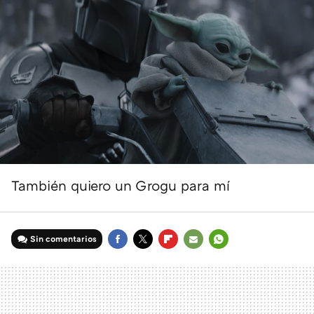
También quiero un Grogu para mí
Sin comentarios
FACEBOOK
TWITTER
FLIPBOARD
E-
WHATSAPP
MAIL