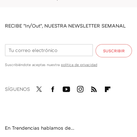
RECIBE "In/Out", NUESTRA NEWSLETTER SEMANAL
SUSCRIBIR
Suscribiéndote aceptas nuestra
política de privacidad
SÍGUENOS
Twit
Fac
You
Inst
RSS
Flip
ter
ebo
tub
agr
boa
ok
e
am
rd
En Trendencias hablamos de...