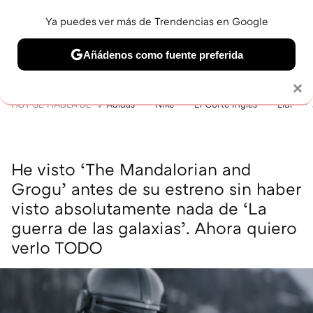
Ya puedes ver más de Trendencias en Google
MENÚ
NUEVO
Añádenos como fuente preferida
BELLEZA
SHOPPING
VIAJES
GASTRO
SNEAKERS
Solo necesitas una cuenta de Google
×
HOY SE HABLA DE
Adidas
Nike
El Corte Inglés
Lidl
He visto ‘The Mandalorian and
Grogu’ antes de su estreno sin haber
visto absolutamente nada de ‘La
guerra de las galaxias’. Ahora quiero
verlo TODO