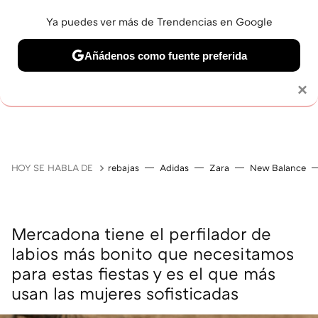
Ya puedes ver más de Trendencias en Google
Añádenos como fuente preferida
MAQUILLAJE
CELEBRITIES
CABELLO
TRATAMI
Solo necesitas una cuenta de Google
×
HOY SE HABLA DE
rebajas
Adidas
Zara
New Balance
Mercadona tiene el perfilador de
labios más bonito que necesitamos
para estas fiestas y es el que más
usan las mujeres sofisticadas