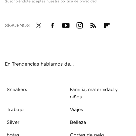
Suscribiéndote aceptas nuestra
política de privacidad
SÍGUENOS
Twit
Fac
You
Inst
RSS
Flip
ter
ebo
tub
agr
boa
ok
e
am
rd
En Trendencias hablamos de...
Sneakers
Familia, maternidad y
niños
Trabajo
Viajes
Silver
Belleza
botas
Cortes de pelo