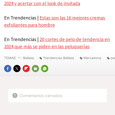
2024 y acertar con el look de invitada
En Trendencias |
Estas son las 16 mejores cremas
exfoliantes para hombre
En Trendencias |
20 cortes de pelo de tendencia en
2024 que más se piden en las peluquerías
TEMAS
Belleza
Trendencias Belleza
Mercadona
pe
FACEBOOK
TWITTER
FLIPBOARD
E-
WHATSAPP
MAIL
Comentarios cerrados