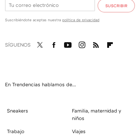
SUSCRIBIR
Suscribiéndote aceptas nuestra
política de privacidad
SÍGUENOS
Twit
Fac
You
Inst
RSS
Flip
ter
ebo
tub
agr
boa
ok
e
am
rd
En Trendencias hablamos de...
Sneakers
Familia, maternidad y
niños
Trabajo
Viajes