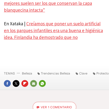
mejores suelen ser los que conservan la capa
blanquecina intacta"
En Xataka |
Creíamos que poner un suelo artificial
en los parques infantiles era una buena e higiénica
idea. Finlandia ha demostrado que no
TEMAS
Belleza
Trendencias Belleza
Clave
Protecto
FACEBOOK
TWITTER
FLIPBOARD
E-
WHATSAPP
MAIL
VER
1 COMENTARIO