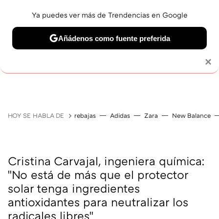
Ya puedes ver más de Trendencias en Google
Añádenos como fuente preferida
MAQUILLAJE
CELEBRITIES
CABELLO
TRATAMI
Solo necesitas una cuenta de Google
×
HOY SE HABLA DE
rebajas
Adidas
Zara
New Balance
Cristina Carvajal, ingeniera química:
"No está de más que el protector
solar tenga ingredientes
antioxidantes para neutralizar los
radicales libres"