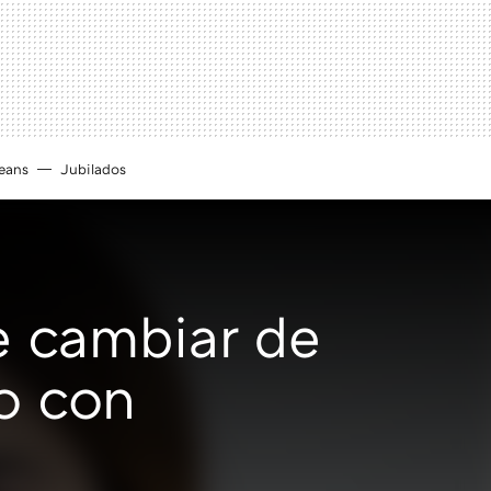
eans
Jubilados
e cambiar de
io con