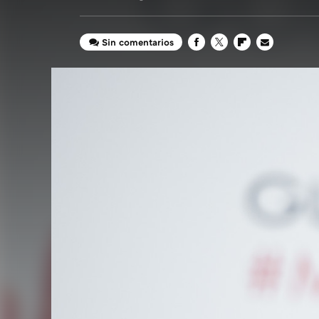
Sin comentarios
FACEBOOK
TWITTER
FLIPBOARD
E-
MAIL