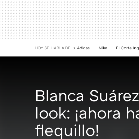
HOY SE HABLA DE
Adidas
Nike
El Corte Ing
Blanca Suárez
look: ¡ahora h
flequillo!