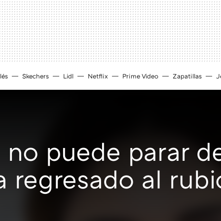
lés
Skechers
Lidl
Netflix
Prime Video
Zapatillas
J
 no puede parar d
a regresado al rub