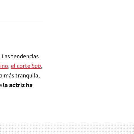
 Las tendencias
tino
,
el corte
bob
,
a más tranquila,
ue
la actriz ha