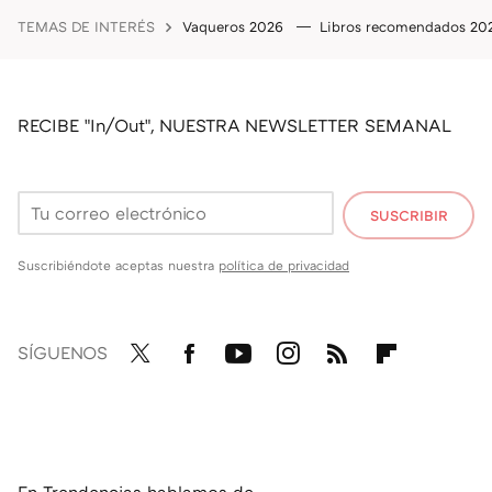
TEMAS DE INTERÉS
Vaqueros 2026
Libros recomendados 2
RECIBE "In/Out", NUESTRA NEWSLETTER SEMANAL
SUSCRIBIR
Suscribiéndote aceptas nuestra
política de privacidad
SÍGUENOS
Twit
Fac
You
Inst
RSS
Flip
ter
ebo
tub
agr
boa
ok
e
am
rd