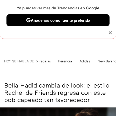
Ya puedes ver más de Trendencias en Google
Añádenos como fuente preferida
MAQUILLAJE
CELEBRITIES
CABELLO
TRATAMI
Solo necesitas una cuenta de Google
×
HOY SE HABLA DE
rebajas
herencia
Adidas
New Balan
Bella Hadid cambia de look: el estilo
Rachel de Friends regresa con este
bob capeado tan favorecedor