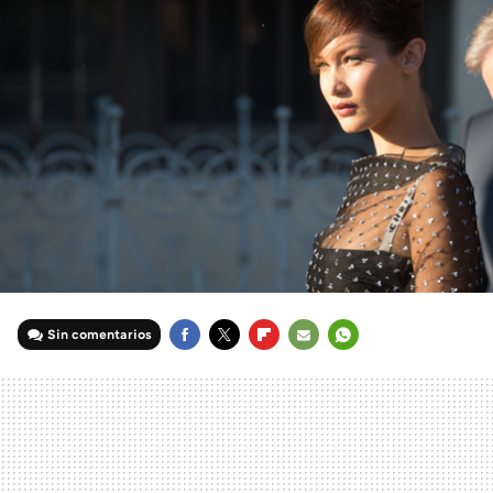
Sin comentarios
FACEBOOK
TWITTER
FLIPBOARD
E-
WHATSAPP
MAIL