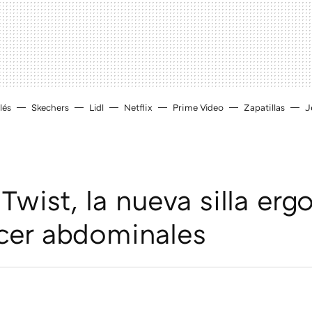
lés
Skechers
Lidl
Netflix
Prime Video
Zapatillas
J
Twist, la nueva silla er
cer abdominales
D