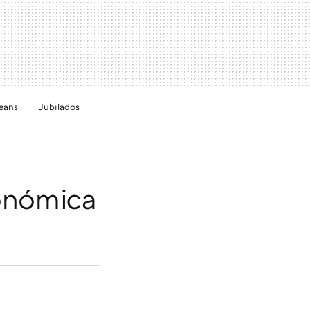
eans
Jubilados
gonómica