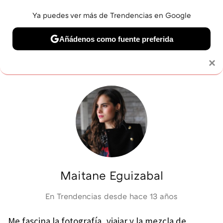
Ya puedes ver más de Trendencias en Google
MENÚ
NUEVO
Añádenos como fuente preferida
BELLEZA
SHOPPING
VIAJES
GASTRO
SNEAKERS
Solo necesitas una cuenta de Google
×
Maitane Eguizabal
En Trendencias desde
hace 13 años
Me fascina la fotografía, viajar y la mezcla de