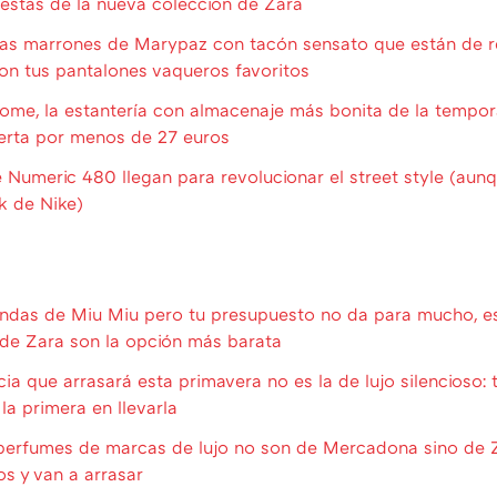
estas de la nueva colección de Zara
otas marrones de Marypaz con tacón sensato que están de 
con tus pantalones vaqueros favoritos
Home, la estantería con almacenaje más bonita de la tempor
erta por menos de 27 euros
Numeric 480 llegan para revolucionar el street style (aun
k de Nike)
endas de Miu Miu pero tu presupuesto no da para mucho, es
de Zara son la opción más barata
ia que arrasará esta primavera no es la de lujo silencioso: 
la primera en llevarla
perfumes de marcas de lujo no son de Mercadona sino de Z
s y van a arrasar