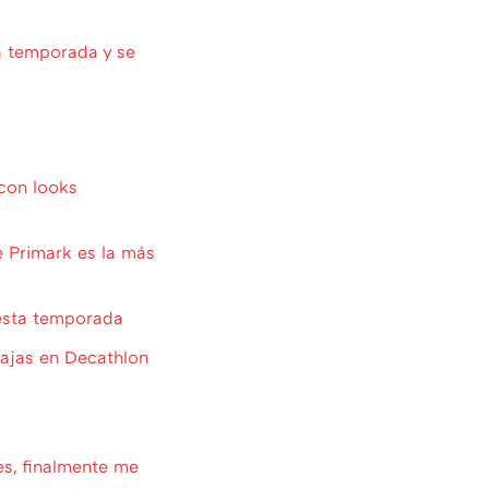
a temporada y se
con looks
 Primark es la más
 esta temporada
bajas en Decathlon
es, finalmente me