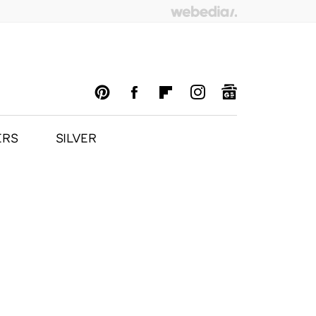
ERS
SILVER
PINTEREST
FACEBOOK
FLIPBOARD
INSTAGRAM
GOOGLENEWS