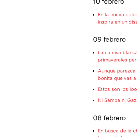
10 febrero
En la nueva cole
inspira en un di
09 febrero
La camisa blanca
primaverales per
Aunque parezca d
bonita que vas a
Estos son los lo
Ni Samba ni Gaze
08 febrero
En busca de la c