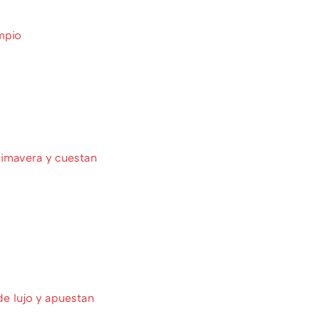
mpio
rimavera y cuestan
de lujo y apuestan